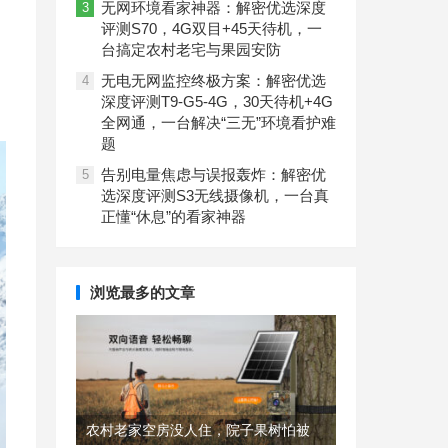
无网环境看家神器：解密优选深度
3
评测S70，4G双目+45天待机，一
台搞定农村老宅与果园安防
无电无网监控终极方案：解密优选
4
深度评测T9-G5-4G，30天待机+4G
全网通，一台解决“三无”环境看护难
题
告别电量焦虑与误报轰炸：解密优
5
选深度评测S3无线摄像机，一台真
正懂“休息”的看家神器
浏览最多的文章
农村老家空房没人住，院子果树怕被