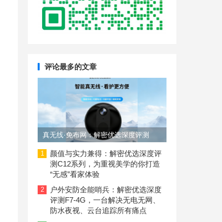
评论最多的文章
真无线·免布网：解密优选深度评测
C11-4G摄像头，如何用磁吸设计+4G
颜值与实力兼得：解密优选深度评
1
测C12系列，为重视美学的你打造
联网解决无网看护难题？
“无感”看家体验
户外安防全能哨兵：解密优选深度
2
评测F7-4G，一台解决无电无网、
防水夜视、云台追踪所有痛点