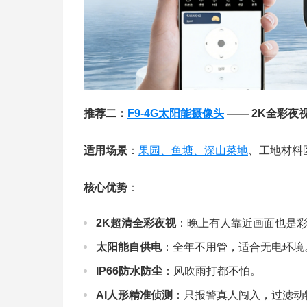
推荐二：
F9-4G太阳能摄像头
—— 2K全彩夜
适用场景
：
果园、鱼塘、深山菜地
、工地材料
核心优势
：
2K超清全彩夜视
：晚上有人靠近画面也是
太阳能自供电
：全年不用管，适合无电环境
IP66防水防尘
：风吹雨打都不怕。
AI人形精准侦测
：只报警真人闯入，过滤动