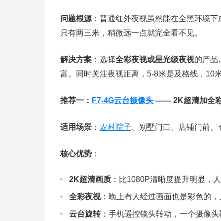
问题根源
：普通红外夜视虽然能在全黑环境下
只有两三米，稍微远一点就完全看不见。
解决方案
：选择
全彩夜视或星光级夜视
的产品
富。同时关注夜视距离，5-8米是及格线，10
推荐一：
F7-4G云台摄像头
—— 2K超清加全
适用场景
：
农村院子
、别墅门口、店铺门前、
核心优势
：
2K超清画质
：比1080P清晰度提升明显，
全彩夜视
：晚上有人经过画面也是彩色的，
云台旋转
：手机遥控镜头转动，一个摄像头