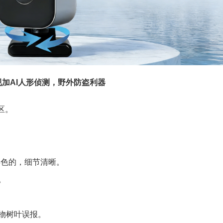
视加AI人形侦测，野外防盗利器
区。
彩色的，细节清晰。
。
物树叶误报。