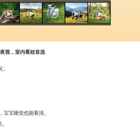
彩夜视，室内看娃首选
区。
，宝宝睡觉也能看清。
里。