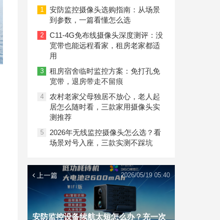
偷，三款4G摄像头让远程看护更省心
安防监控摄像头选购指南：从场景
1
到参数，一篇看懂怎么选
C11-4G免布线摄像头深度测评：没
2
宽带也能远程看家，租房老家都适
用
租房宿舍临时监控方案：免打孔免
3
宽带，退房带走不留痕
农村老家父母独居不放心，老人起
4
居怎么随时看，三款家用摄像头实
测推荐
2026年无线监控摄像头怎么选？看
5
场景对号入座，三款实测不踩坑
上一篇
2026/05/19 05:40
安防监控设备续航太短怎么办？充一次