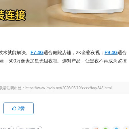
技术就能解决。
F7-4G
适合庭院店铺，2K全彩夜视；
F9-4G
适合
娃，500万像素加星光级夜视。选对产品，让黑夜不再成为监控
://www.jmvip.net/2026/05/19/zxzx/faq/348.html
2
赞