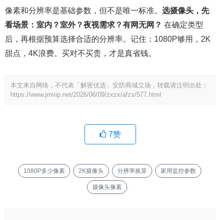
像素和分辨率是基础参数，但不是唯一标准。
选摄像头，先
看场景：室内？室外？夜视需求？有网无网？
在确定类型
后，再根据预算选择合适的分辨率。记住：1080P够用，2K
甜点，4K浪费。买对不买贵，才是真省钱。
本文来自网络，不代表「解密优选」安防商城立场，转载请注明出处：
https://www.jmvip.net/2026/06/09/zxzx/afzs/577.html
7
赞
1080P多少像素
2K摄像头
分辨率换算
家用监控参数
摄像头像素