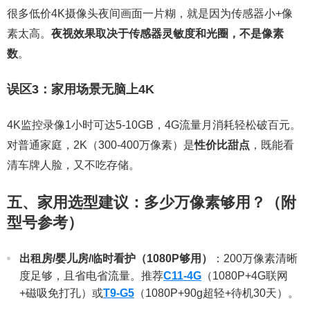
很多低价4K摄像头夜间画面一片糊，就是因为传感器小+像
素太高。
夜视效果取决于传感器灵敏度和光圈，不是像素
数
。
误区3：家用场景无脑上4K
4K监控录像1小时可达5-10GB，4G流量月消耗轻松破百元。
对普通家庭，2K（300-400万像素）是
性价比甜点
，既能看
清车牌人脸，又不吃存储。
五、家用选型建议：多少万像素够用？（附
型号参考）
出租房/婴儿房/临时看护（1080P够用）
：200万像素清晰
度足够，且省电省流量。推荐
C11-4G
（1080P+4G联网
+磁吸免打孔）或
T9-G5
（1080P+90g超轻+待机30天）。