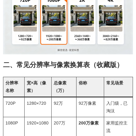
二、常见分辨率与像素换算表（收藏版）
分辨率
宽×高（像
总像素
俗称
常见场景
名称
素）
（万）
720P
1280×720
92万
92万像素
入门级，已
淘汰
1080P
1920×1080
207万
200万像素
家用监控主
流