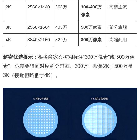
2K
2560×1440
368万
300-400万
高清主流
像素
3K
2960×1664
493万
500万像素
部分旗舰
4K
3840×2160
829万
800万像素
高端商用
解密优选提示
：很多商家会模糊标注“300万像素”或“500万像
素”，你需要追问对应的分辨率。300万一般是2K，500万是
3K（接近但略低于4K）。