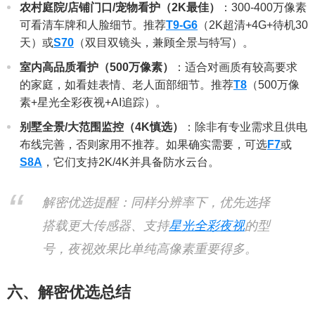
农村庭院/店铺门口/宠物看护（2K最佳）
：300-400万像素
可看清车牌和人脸细节。推荐
T9-G6
（2K超清+4G+待机30
天）或
S70
（双目双镜头，兼顾全景与特写）。
室内高品质看护（500万像素）
：适合对画质有较高要求
的家庭，如看娃表情、老人面部细节。推荐
T8
（500万像
素+星光全彩夜视+AI追踪）。
别墅全景/大范围监控（4K慎选）
：除非有专业需求且供电
布线完善，否则家用不推荐。如果确实需要，可选
F7
或
S8A
，它们支持2K/4K并具备防水云台。
解密优选提醒：同样分辨率下，优先选择
搭载更大传感器、支持
星光全彩夜视
的型
号，夜视效果比单纯高像素重要得多。
六、解密优选总结