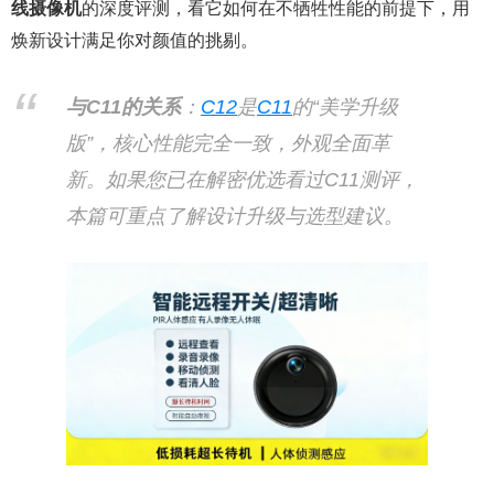
线摄像机
的深度评测，看它如何在不牺牲性能的前提下，用
焕新设计满足你对颜值的挑剔。
与C11的关系
：
C12
是
C11
的“美学升级
版”，核心性能完全一致，外观全面革
新。如果您已在解密优选看过C11测评，
本篇可重点了解设计升级与选型建议。