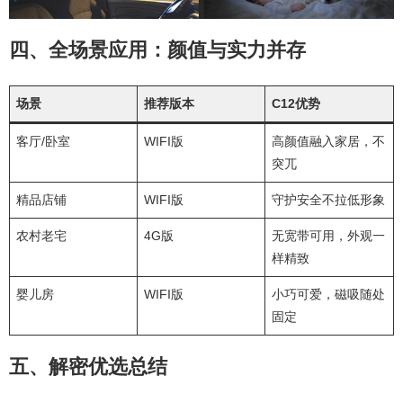
四、全场景应用：颜值与实力并存
场景
推荐版本
C12优势
客厅/卧室
WIFI版
高颜值融入家居，不
突兀
精品店铺
WIFI版
守护安全不拉低形象
农村老宅
4G版
无宽带可用，外观一
样精致
婴儿房
WIFI版
小巧可爱，磁吸随处
固定
五、解密优选总结