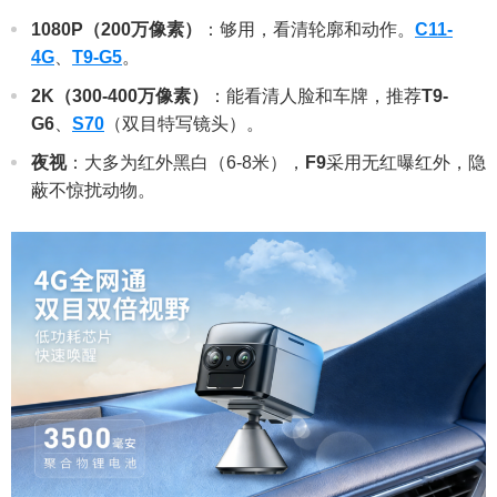
1080P（200万像素）
：够用，看清轮廓和动作。
C11-
4G
、
T9-G5
。
2K（300-400万像素）
：能看清人脸和车牌，推荐
T9-
G6
、
S70
（双目特写镜头）。
夜视
：大多为红外黑白（6-8米），
F9
采用无红曝红外，隐
蔽不惊扰动物。