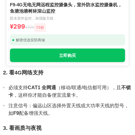
F9-4G无电无网远程监控摄像头，室外防水监控摄像机，
鱼塘池塘树林深山监控
防水室外监控，加强版天线
¥299
¥399
7.5折
解密优选安防商城
立即购买
2. 看4G网络支持
必须支持
CAT1 全网通
（移动/联通/电信都可用），且
不锁
卡
，这样你才能自备便宜流量卡。
注意信号：偏远山区选择外置天线或大功率天线的型号，
如
F9
配备增强天线。
3. 看画质与夜视