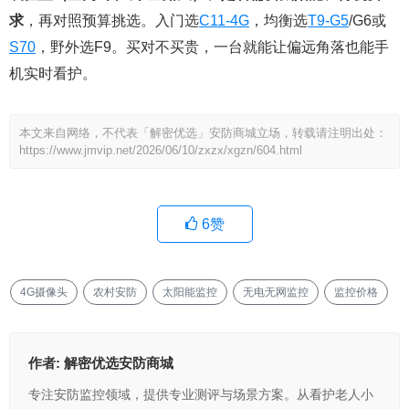
求
，再对照预算挑选。入门选
C11-4G
，均衡选
T9-G5
/G6或
S70
，野外选F9。买对不买贵，一台就能让偏远角落也能手
机实时看护。
本文来自网络，不代表「解密优选」安防商城立场，转载请注明出处：
https://www.jmvip.net/2026/06/10/zxzx/xgzn/604.html
6
赞
4G摄像头
农村安防
太阳能监控
无电无网监控
监控价格
作者:
解密优选安防商城
专注安防监控领域，提供专业测评与场景方案。从看护老人小