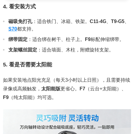
4. 看安装方式
磁吸免打孔
：适合铁门、冰箱、铁架。
C11-4G
、
T9-G5
、
S70
都支持。
绑带固定
：适合绑在树干、柱子上。
F9
标配伸缩绑带。
支架螺丝固定
：适合墙面、木柱，附赠旋转支架。
5. 看是否需要太阳能
如果安装地点阳光充足（每天3小时以上日照），且需要持续
录像或高频触发，
太阳能版
更省心。
F7
（云台+太阳能）、
F9
（纯太阳能）均可选。