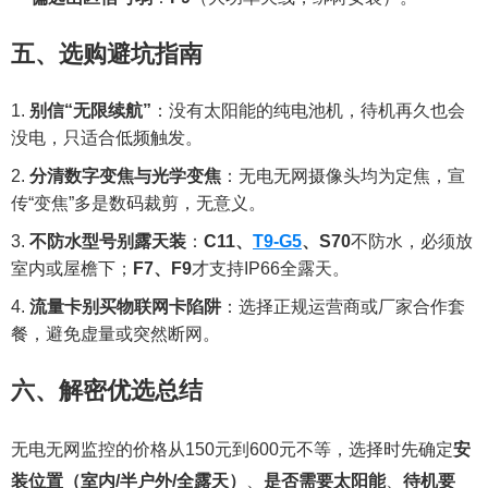
五、选购避坑指南
别信“无限续航”
：没有太阳能的纯电池机，待机再久也会
没电，只适合低频触发。
分清数字变焦与光学变焦
：无电无网摄像头均为定焦，宣
传“变焦”多是数码裁剪，无意义。
不防水型号别露天装
：
C11、
T9-G5
、S70
不防水，必须放
室内或屋檐下；
F7、F9
才支持IP66全露天。
流量卡别买物联网卡陷阱
：选择正规运营商或厂家合作套
餐，避免虚量或突然断网。
六、解密优选总结
无电无网监控的价格从150元到600元不等，选择时先确定
安
装位置（室内/半户外/全露天）
、
是否需要太阳能
、
待机要