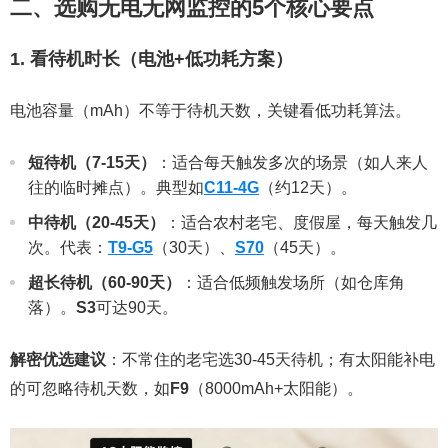
二、选购无电无网监控的5个核心要点
1. 看待机时长（电池+低功耗方案）
电池容量（mAh）不等于待机天数，关键看低功耗算法。
短待机（7-15天）
：适合每天触发多次的场景（如人来人
往的临时摊点）。典型如
C11-4G
（约12天）。
中待机（20-45天）
：适合农村老宅、度假屋，每天触发几
次。代表：
T9-G5
（30天）、
S70
（45天）。
超长待机（60-90天）
：适合低频触发场所（如仓库角
落）。
S3
可达90天。
解密优选建议
：不常住的老宅选30-45天待机；有太阳能补电
的可忽略待机天数，如
F9
（8000mAh+太阳能）。