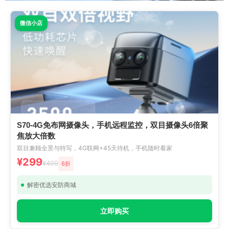
微信小店
S70-4G免布网摄像头，手机远程监控，双目摄像头6倍聚
焦放大倍数
双目兼顾全景与特写，4G联网+45天待机，手机随时看家
¥299
¥499
6折
解密优选安防商城
立即购买