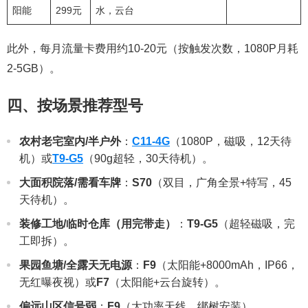
阳能
299元
水，云台
此外，每月流量卡费用约10-20元（按触发次数，1080P月耗
2-5GB）。
四、按场景推荐型号
农村老宅室内/半户外
：
C11-4G
（1080P，磁吸，12天待
机）或
T9-G5
（90g超轻，30天待机）。
大面积院落/需看车牌
：
S70
（双目，广角全景+特写，45
天待机）。
装修工地/临时仓库（用完带走）
：
T9-G5
（超轻磁吸，完
工即拆）。
果园鱼塘/全露天无电源
：
F9
（太阳能+8000mAh，IP66，
无红曝夜视）或
F7
（太阳能+云台旋转）。
偏远山区信号弱
：
F9
（大功率天线，绑树安装）。