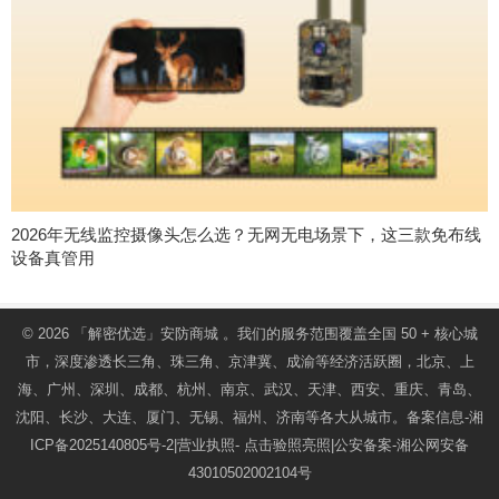
2026年无线监控摄像头怎么选？无网无电场景下，这三款免布线
设备真管用
© 2026
「解密优选」安防商城
。我们的服务范围覆盖全国 50 + 核心城
市，深度渗透长三角、珠三角、京津冀、成渝等经济活跃圈，北京、上
海、广州、深圳、成都、杭州、南京、武汉、天津、西安、重庆、青岛、
沈阳、长沙、大连、厦门、无锡、福州、济南等各大从城市。备案信息-
湘
ICP备2025140805号-2
|营业执照-
点击验照亮照
|公安备案-
湘公网安备
43010502002104号