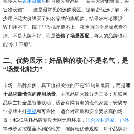
很多人买
家用摄像头
时习惯先看品牌，“某某大牌销量高，买
它准没错”——这是最常见的选购误区。据解密优选了解，不
少用户花大价钱买了知名品牌的旗舰款，结果农村老家没
WiFi用不了、院子里没插座装不上、夜晚画面全是噪点看不
清。不是大牌不好，而是
选错了场景匹配
，再大的品牌也可
能“水土不服”。
二、优势展示：好品牌的核心不是名气，是
“场景化能力”
市场上品牌众多，真正值得关注的不是“谁销量最高”，而是
哪
个品牌最懂你的使用场景
。主流品牌大致分为三类：互联网
品牌主打全屋智能联动，适合有网有电的现代家庭；安防专
业品牌主打
夜视
和可靠性，适合对画质和安全要求高的场
景；4G低功耗品牌专攻无网无电环境，
适合农村老家、户外
等传统监控覆盖不到的地方。据解密优选观察，每个品牌都