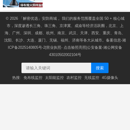
© 2026
「解密优选」安防商城
。我们的服务范围覆盖全国 50 + 核心城
市，深度渗透长三角、珠三角、京津冀、成渝等经济活跃圈，北京、上
海、广州、深圳、成都、杭州、南京、武汉、天津、西安、重庆、青岛、
沈阳、长沙、大连、厦门、无锡、福州、济南等各大从城市。备案信息-
湘
ICP备2025140805号-2
|营业执照-
点击验照亮照
|公安备案-
湘公网安备
43010502002104号
搜索
热搜:
免布线监控
太阳能监控
农村监控
无线监控
4G摄像头