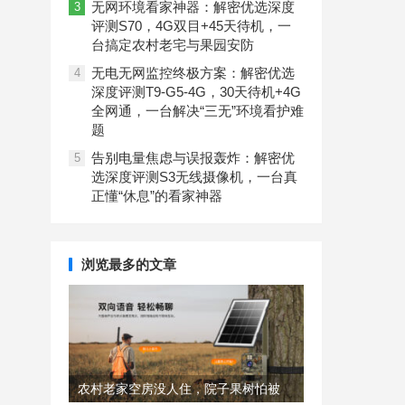
无网环境看家神器：解密优选深度
3
评测S70，4G双目+45天待机，一
台搞定农村老宅与果园安防
无电无网监控终极方案：解密优选
4
深度评测T9-G5-4G，30天待机+4G
全网通，一台解决“三无”环境看护难
题
告别电量焦虑与误报轰炸：解密优
5
选深度评测S3无线摄像机，一台真
正懂“休息”的看家神器
浏览最多的文章
农村老家空房没人住，院子果树怕被