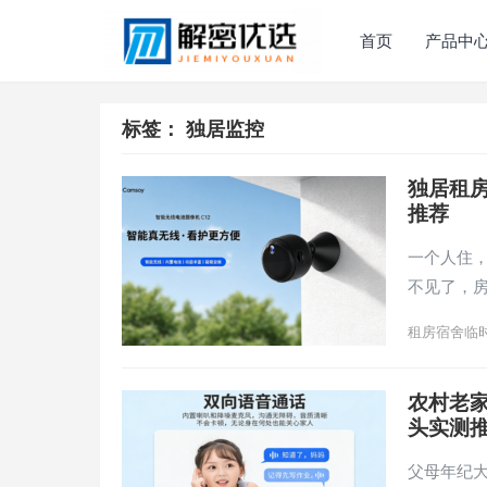
首页
产品中
标签：
独居监控
独居租
推荐
一个人住
不见了，
租房宿舍临
农村老
头实测
父母年纪