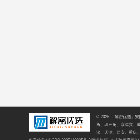
© 2026
「解密优选」安
角、珠三角、京津冀、
汉、天津、西安、重庆