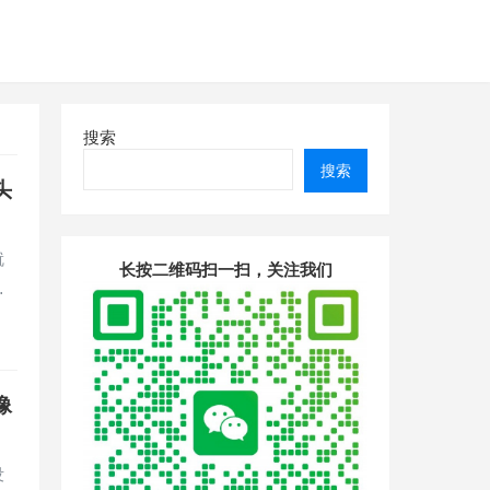
搜索
搜索
头
就
长按二维码扫一扫，关注我们
…
像
没