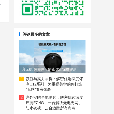
…
评论最多的文章
真无线·免布网：解密优选深度评测
C11-4G摄像头，如何用磁吸设计+4G
颜值与实力兼得：解密优选深度评
1
测C12系列，为重视美学的你打造
联网解决无网看护难题？
“无感”看家体验
户外安防全能哨兵：解密优选深度
2
评测F7-4G，一台解决无电无网、
防水夜视、云台追踪所有痛点