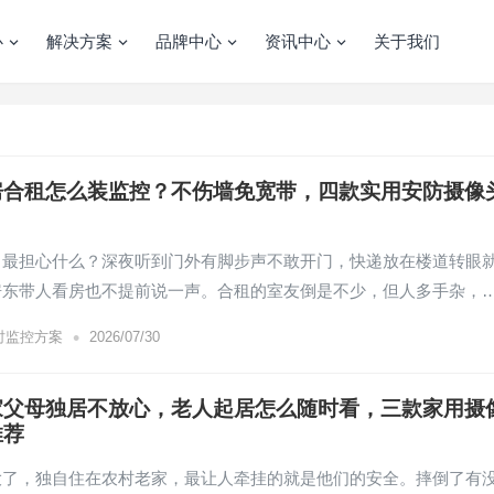
心
解决方案
品牌中心
资讯中心
关于我们
房合租怎么装监控？不伤墙免宽带，四款实用安防摄像
，最担心什么？深夜听到门外有脚步声不敢开门，快递放在楼道转眼
房东带人看房也不提前说一声。合租的室友倒是不少，但人多手杂，
•
时监控方案
2026/07/30
家父母独居不放心，老人起居怎么随时看，三款家用摄
推荐
大了，独自住在农村老家，最让人牵挂的就是他们的安全。摔倒了有