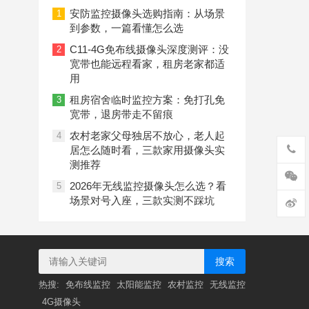
偷，三款4G摄像头让远程看护更省心
安防监控摄像头选购指南：从场景
1
到参数，一篇看懂怎么选
C11-4G免布线摄像头深度测评：没
2
宽带也能远程看家，租房老家都适
用
租房宿舍临时监控方案：免打孔免
3
宽带，退房带走不留痕
农村老家父母独居不放心，老人起
4
居怎么随时看，三款家用摄像头实
测推荐
2026年无线监控摄像头怎么选？看
5
场景对号入座，三款实测不踩坑
搜索
热搜:
免布线监控
太阳能监控
农村监控
无线监控
4G摄像头