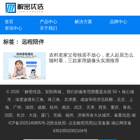
首页
产品中心
解决方案
品牌中心
资讯中心
关于我们
标签：
远程陪伴
农村老家父母独居不放心，老人起居怎么
随时看，三款家用摄像头实测推荐
© 2026
「解密优选」安防商城
。我们的服务范围覆盖全国 50 + 核心城
市，深度渗透长三角、珠三角、京津冀、成渝等经济活跃圈，北京、上
海、广州、深圳、成都、杭州、南京、武汉、天津、西安、重庆、青岛、
沈阳、长沙、大连、厦门、无锡、福州、济南等各大从城市。备案信息-
湘
ICP备2025140805号-2
|营业执照-
点击验照亮照
|公安备案-
湘公网安备
43010502002104号