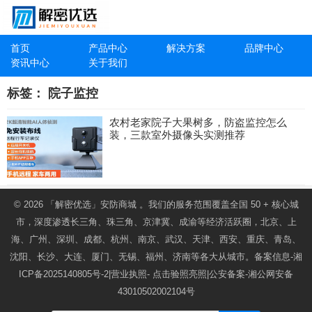
首页
产品中心
解决方案
品牌中心
资讯中心
关于我们
标签：
院子监控
农村老家院子大果树多，防盗监控怎么
装，三款室外摄像头实测推荐
© 2026
「解密优选」安防商城
。我们的服务范围覆盖全国 50 + 核心城
市，深度渗透长三角、珠三角、京津冀、成渝等经济活跃圈，北京、上
海、广州、深圳、成都、杭州、南京、武汉、天津、西安、重庆、青岛、
沈阳、长沙、大连、厦门、无锡、福州、济南等各大从城市。备案信息-
湘
ICP备2025140805号-2
|营业执照-
点击验照亮照
|公安备案-
湘公网安备
43010502002104号