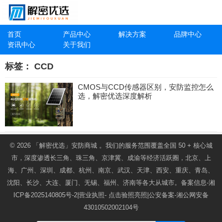
首页
产品中心
解决方案
品牌中心
资讯中心
关于我们
标签：
CCD
CMOS与CCD传感器区别，安防监控怎么
选，解密优选深度解析
© 2026
「解密优选」安防商城
。我们的服务范围覆盖全国 50 + 核心城
市，深度渗透长三角、珠三角、京津冀、成渝等经济活跃圈，北京、上
海、广州、深圳、成都、杭州、南京、武汉、天津、西安、重庆、青岛、
沈阳、长沙、大连、厦门、无锡、福州、济南等各大从城市。备案信息-
湘
ICP备2025140805号-2
|营业执照-
点击验照亮照
|公安备案-
湘公网安备
43010502002104号