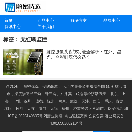
首页
产品中心
解决方案
品牌中心
资讯中心
关于我们
标签：
无红曝监控
监控摄像头夜视功能全解析：红外、星
光、全彩到底怎么选？
© 2026
「解密优选」安防商城
。我们的服务范围覆盖全国 50 + 核心城
市，深度渗透长三角、珠三角、京津冀、成渝等经济活跃圈，北京、上
海、广州、深圳、成都、杭州、南京、武汉、天津、西安、重庆、青岛、
沈阳、长沙、大连、厦门、无锡、福州、济南等各大从城市。备案信息-
湘
ICP备2025140805号-2
|营业执照-
点击验照亮照
|公安备案-
湘公网安备
43010502002104号