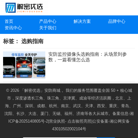
首页
产品中心
解决方案
品牌中心
资讯中心
关于我们
标签：
选购指南
安防监控摄像头选购指南：从场景到参
数，一篇看懂怎么选
© 2026
「解密优选」安防商城
。我们的服务范围覆盖全国 50 + 核心城
市，深度渗透长三角、珠三角、京津冀、成渝等经济活跃圈，北京、上
海、广州、深圳、成都、杭州、南京、武汉、天津、西安、重庆、青岛、
沈阳、长沙、大连、厦门、无锡、福州、济南等各大从城市。备案信息-
湘
ICP备2025140805号-2
|营业执照-
点击验照亮照
|公安备案-
湘公网安备
43010502002104号