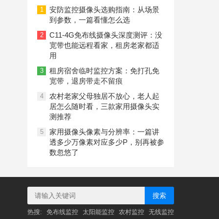
安防监控摄像头选购指南：从场景
1
到参数，一篇看懂怎么选
C11-4G免布线摄像头深度测评：没
2
宽带也能远程看家，租房老家都适
用
租房宿舍临时监控方案：免打孔免
3
宽带，退房带走不留痕
农村老家父母独居不放心，老人起
4
居怎么随时看，三款家用摄像头实
测推荐
家用摄像头像素与分辨率：一篇讲
5
透多少万像素对应多少P，别再被参
数忽悠了
搜索
热搜:
免布线监控
太阳能监控
农村监控
无线监控