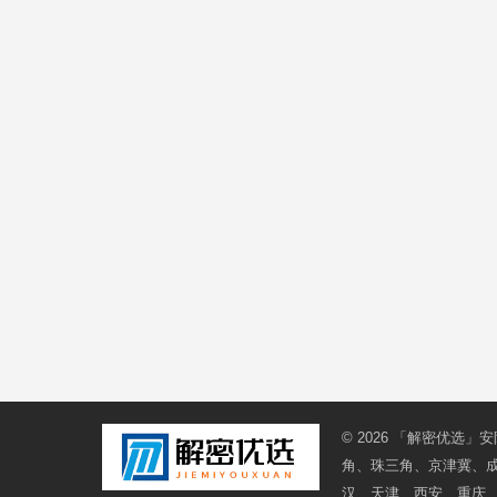
© 2026
「解密优选」安
角、珠三角、京津冀、
汉、天津、西安、重庆