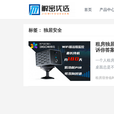
首页
产品中
标签：
独居安全
租房独
诉你答
一个人租
桌面总是
租房宿舍临