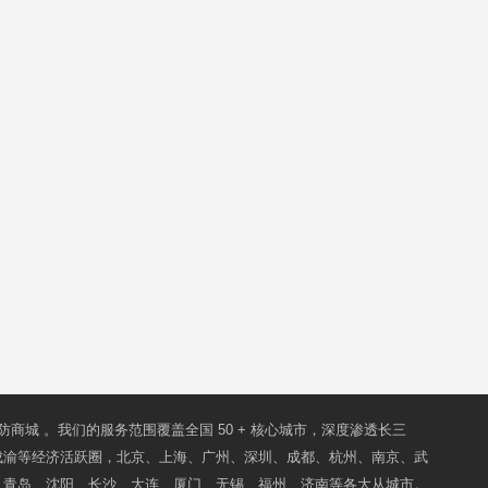
防商城
。我们的服务范围覆盖全国 50 + 核心城市，深度渗透长三
成渝等经济活跃圈，北京、上海、广州、深圳、成都、杭州、南京、武
、青岛、沈阳、长沙、大连、厦门、无锡、福州、济南等各大从城市。