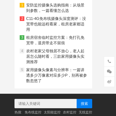
偷，三款4G摄像头让远程看护更省心
安防监控摄像头选购指南：从场景
1
到参数，一篇看懂怎么选
C11-4G免布线摄像头深度测评：没
2
宽带也能远程看家，租房老家都适
用
租房宿舍临时监控方案：免打孔免
3
宽带，退房带走不留痕
农村老家父母独居不放心，老人起
4
居怎么随时看，三款家用摄像头实
测推荐
家用摄像头像素与分辨率：一篇讲
5
透多少万像素对应多少P，别再被参
数忽悠了
搜索
热搜:
免布线监控
太阳能监控
农村监控
无线监控