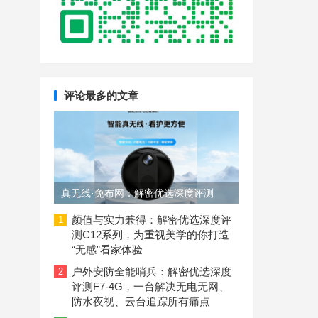
评论最多的文章
真无线·免布网：解密优选深度评测
C11-4G摄像头，如何用磁吸设计+4G
颜值与实力兼得：解密优选深度评
1
测C12系列，为重视美学的你打造
联网解决无网看护难题？
“无感”看家体验
户外安防全能哨兵：解密优选深度
2
评测F7-4G，一台解决无电无网、
防水夜视、云台追踪所有痛点