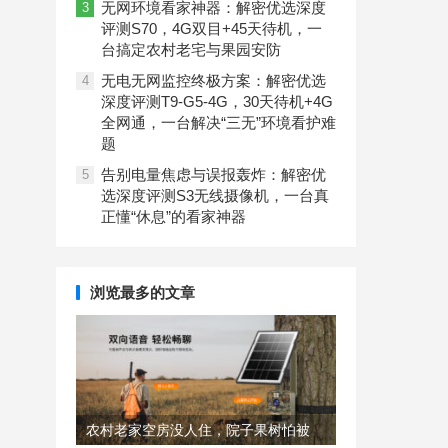
无网环境看家神器：解密优选深度
3
评测S70，4G双目+45天待机，一
台搞定农村老宅与果园安防
无电无网监控终极方案：解密优选
4
深度评测T9-G5-4G，30天待机+4G
全网通，一台解决“三无”环境看护难
题
告别电量焦虑与误报轰炸：解密优
5
选深度评测S3无线摄像机，一台真
正懂“休息”的看家神器
浏览最多的文章
农村老家空房没人住，院子果树怕被