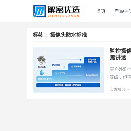
首页
产品中
标签：
摄像头防水标准
监控摄像
篇讲透
买户外监控
等级，但不
•
安防知识