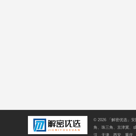
© 2026
「解密优选」安
角、珠三角、京津冀、
汉、天津、西安、重庆