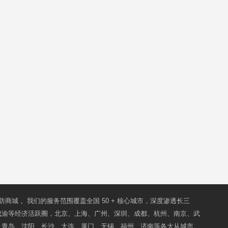
防商城
。我们的服务范围覆盖全国 50 + 核心城市，深度渗透长三
成渝等经济活跃圈，北京、上海、广州、深圳、成都、杭州、南京、武
、青岛、沈阳、长沙、大连、厦门、无锡、福州、济南等各大从城市。