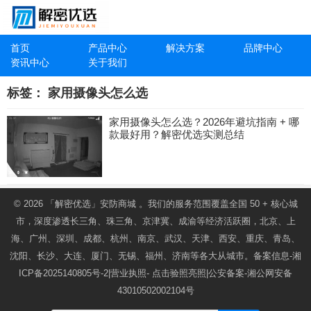
首页
产品中心
解决方案
品牌中心
资讯中心
关于我们
标签：
家用摄像头怎么选
家用摄像头怎么选？2026年避坑指南 + 哪
款最好用？解密优选实测总结
© 2026
「解密优选」安防商城
。我们的服务范围覆盖全国 50 + 核心城
市，深度渗透长三角、珠三角、京津冀、成渝等经济活跃圈，北京、上
海、广州、深圳、成都、杭州、南京、武汉、天津、西安、重庆、青岛、
沈阳、长沙、大连、厦门、无锡、福州、济南等各大从城市。备案信息-
湘
ICP备2025140805号-2
|营业执照-
点击验照亮照
|公安备案-
湘公网安备
43010502002104号