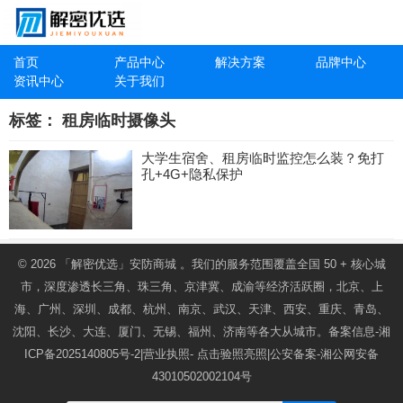
首页
产品中心
解决方案
品牌中心
资讯中心
关于我们
标签：
租房临时摄像头
大学生宿舍、租房临时监控怎么装？免打
孔+4G+隐私保护
© 2026
「解密优选」安防商城
。我们的服务范围覆盖全国 50 + 核心城
市，深度渗透长三角、珠三角、京津冀、成渝等经济活跃圈，北京、上
海、广州、深圳、成都、杭州、南京、武汉、天津、西安、重庆、青岛、
沈阳、长沙、大连、厦门、无锡、福州、济南等各大从城市。备案信息-
湘
ICP备2025140805号-2
|营业执照-
点击验照亮照
|公安备案-
湘公网安备
43010502002104号