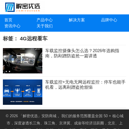
首页
产品中心
解决方案
品牌中心
资讯中心
关于我们
标签：
4G远程看车
车载监控摄像头怎么选？2026年选购指
南，防剐蹭防盗抢一篇讲透
车载监控+无电无网远程监控：停车也能手
机看，远离剐蹭盗抢烦恼
© 2026
「解密优选」安防商城
。我们的服务范围覆盖全国 50 + 核心城
市，深度渗透长三角、珠三角、京津冀、成渝等经济活跃圈，北京、上