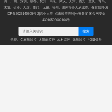
海、广州、深圳、成都、杭州、南京、武汉、天津、西安、重庆、青岛、
沈阳、长沙、大连、厦门、无锡、福州、济南等各大从城市。备案信息-
湘
ICP备2025140805号-2
|营业执照-
点击验照亮照
|公安备案-
湘公网安备
43010502002104号
搜索
热搜:
免布线监控
太阳能监控
农村监控
无线监控
4G摄像头