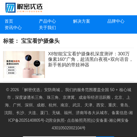
首页
产品中心
解决方案
品牌中心
资讯中心
关于我们
标签：
宝宝看护摄像头
X8智能宝宝看护摄像机深度测评：300万
像素160°广角，超清黑白夜视+双向语音，
新手爸妈的带娃神器
© 2026
「解密优选」安防商城
。我们的服务范围覆盖全国 50 + 核心城
市，深度渗透长三角、珠三角、京津冀、成渝等经济活跃圈，北京、上
海、广州、深圳、成都、杭州、南京、武汉、天津、西安、重庆、青岛、
沈阳、长沙、大连、厦门、无锡、福州、济南等各大从城市。备案信息-
湘
ICP备2025140805号-2
|营业执照-
点击验照亮照
|公安备案-
湘公网安备
43010502002104号