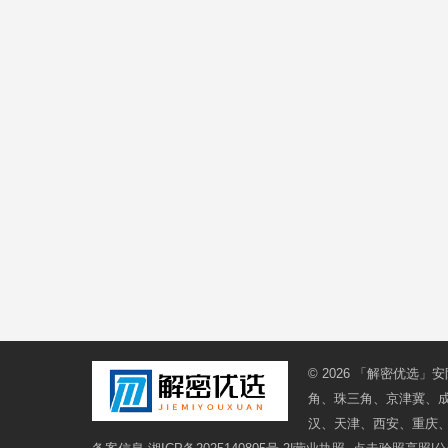
© 2026
「解密优选」安
角、珠三角、京津冀、
汉、天津、西安、重庆