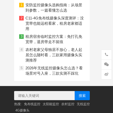
偷，三款4G摄像头让远程看护更省心
安防监控摄像头选购指南：从场景
1
到参数，一篇看懂怎么选
C11-4G免布线摄像头深度测评：没
2
宽带也能远程看家，租房老家都适
用
租房宿舍临时监控方案：免打孔免
3
宽带，退房带走不留痕
农村老家父母独居不放心，老人起
4
居怎么随时看，三款家用摄像头实
测推荐
2026年无线监控摄像头怎么选？看
5
场景对号入座，三款实测不踩坑
搜索
热搜:
免布线监控
太阳能监控
农村监控
无线监控
4G摄像头