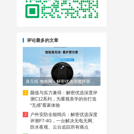
评论最多的文章
真无线·免布网：解密优选深度评测
C11-4G摄像头，如何用磁吸设计+4G
颜值与实力兼得：解密优选深度评
1
测C12系列，为重视美学的你打造
联网解决无网看护难题？
“无感”看家体验
户外安防全能哨兵：解密优选深度
2
评测F7-4G，一台解决无电无网、
防水夜视、云台追踪所有痛点