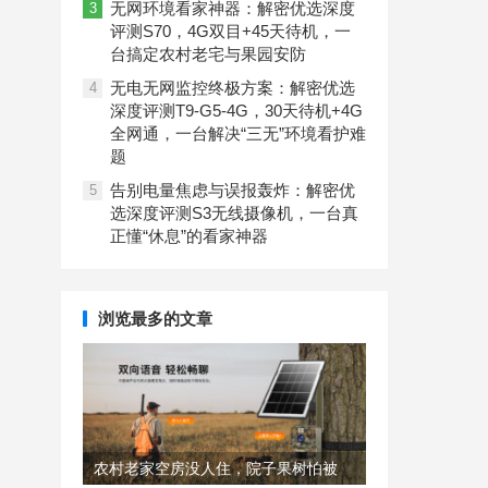
无网环境看家神器：解密优选深度
3
评测S70，4G双目+45天待机，一
台搞定农村老宅与果园安防
无电无网监控终极方案：解密优选
4
深度评测T9-G5-4G，30天待机+4G
全网通，一台解决“三无”环境看护难
题
告别电量焦虑与误报轰炸：解密优
5
选深度评测S3无线摄像机，一台真
正懂“休息”的看家神器
浏览最多的文章
农村老家空房没人住，院子果树怕被