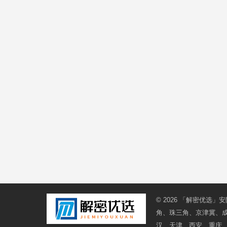
© 2026
「解密优选」安
角、珠三角、京津冀、
汉、天津、西安、重庆