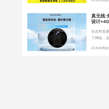
4G免布网摄
真无线·
设计+4
在农村老
了网线；
4G免布网摄