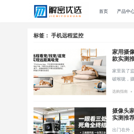
首页
产品中
标签：
手机远程监控
家用摄像
款实测
家里装了
破喉咙，
•
选购指南
摄像头
实测推
出门在外