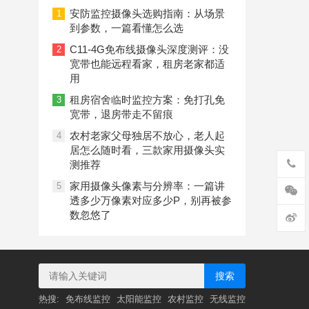
偷，三款4G摄像头让远程看护更省心
安防监控摄像头选购指南：从场景
1
到参数，一篇看懂怎么选
C11-4G免布线摄像头深度测评：没
2
宽带也能远程看家，租房老家都适
用
租房宿舍临时监控方案：免打孔免
3
宽带，退房带走不留痕
农村老家父母独居不放心，老人起
4
居怎么随时看，三款家用摄像头实
测推荐
家用摄像头像素与分辨率：一篇讲
5
透多少万像素对应多少P，别再被参
数忽悠了
搜索
热搜:
免布线监控
太阳能监控
农村监控
无线监控