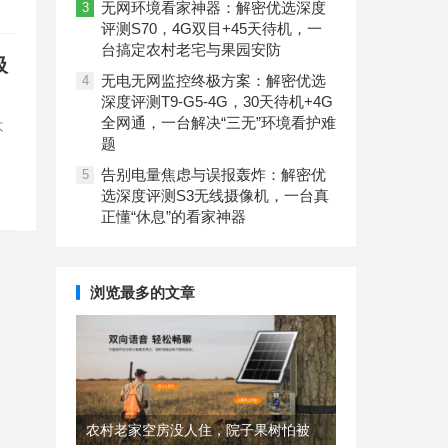
无网环境看家神器：解密优选深度
3
评测S70，4G双目+45天待机，一
台搞定农村老宅与果园安防
吸
无电无网监控终极方案：解密优选
4
深度评测T9-G5-4G，30天待机+4G
全网通，一台解决“三无”环境看护难
不
题
告别电量焦虑与误报轰炸：解密优
5
选深度评测S3无线摄像机，一台真
正懂“休息”的看家神器
浏览最多的文章
农村老家空房没人住，院子果树怕被