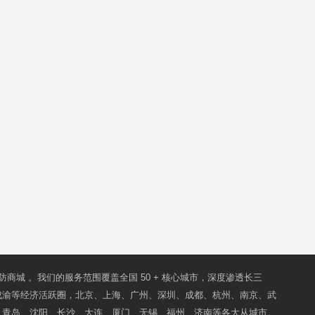
防商城
。我们的服务范围覆盖全国 50 + 核心城市，深度渗透长三
成渝等经济活跃圈，北京、上海、广州、深圳、成都、杭州、南京、武
、青岛、沈阳、长沙、大连、厦门、无锡、福州、济南等各大从城市。