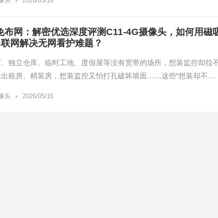
•
像头
2026/05/16
免布网：解密优选深度评测C11-4G摄像头，如何用磁
G联网解决无网看护难题？
家、独立仓库、临时工地、度假屋等没有宽带的场所，想装监控却拉
在出租房、精装房，想装监控又怕打孔破坏墙面……这些“想装却不…
•
像头
2026/05/16