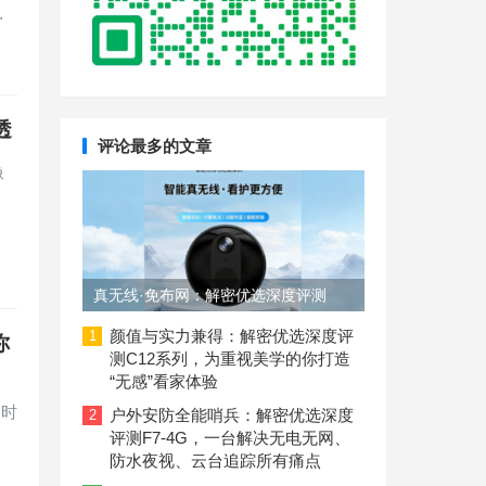
…
透
评论最多的文章
像
真无线·免布网：解密优选深度评测
C11-4G摄像头，如何用磁吸设计+4G
颜值与实力兼得：解密优选深度评
1
你
测C12系列，为重视美学的你打造
联网解决无网看护难题？
“无感”看家体验
个时
户外安防全能哨兵：解密优选深度
2
评测F7-4G，一台解决无电无网、
防水夜视、云台追踪所有痛点