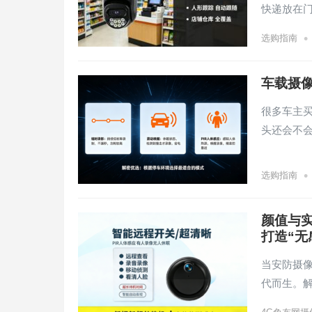
快递放在
•
选购指南
车载摄
很多车主
头还会不
•
选购指南
颜值与
打造“无
当安防摄像
代而生。解