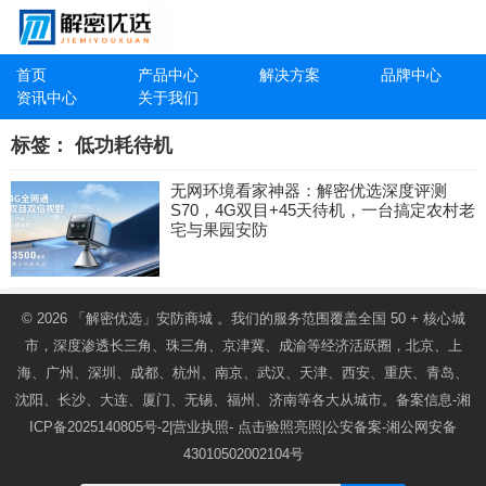
首页
产品中心
解决方案
品牌中心
资讯中心
关于我们
标签：
低功耗待机
无网环境看家神器：解密优选深度评测
S70，4G双目+45天待机，一台搞定农村老
宅与果园安防
© 2026
「解密优选」安防商城
。我们的服务范围覆盖全国 50 + 核心城
市，深度渗透长三角、珠三角、京津冀、成渝等经济活跃圈，北京、上
海、广州、深圳、成都、杭州、南京、武汉、天津、西安、重庆、青岛、
沈阳、长沙、大连、厦门、无锡、福州、济南等各大从城市。备案信息-
湘
ICP备2025140805号-2
|营业执照-
点击验照亮照
|公安备案-
湘公网安备
43010502002104号