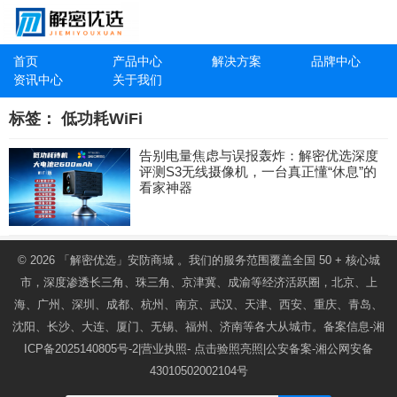
首页
产品中心
解决方案
品牌中心
资讯中心
关于我们
标签：
低功耗WiFi
告别电量焦虑与误报轰炸：解密优选深度
评测S3无线摄像机，一台真正懂“休息”的
看家神器
© 2026
「解密优选」安防商城
。我们的服务范围覆盖全国 50 + 核心城
市，深度渗透长三角、珠三角、京津冀、成渝等经济活跃圈，北京、上
海、广州、深圳、成都、杭州、南京、武汉、天津、西安、重庆、青岛、
沈阳、长沙、大连、厦门、无锡、福州、济南等各大从城市。备案信息-
湘
ICP备2025140805号-2
|营业执照-
点击验照亮照
|公安备案-
湘公网安备
43010502002104号