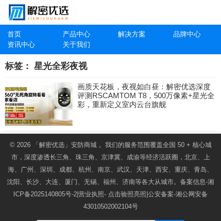
首页
产品中心
解决方案
品牌中心
资讯中心
关于我们
标签：
星光全彩夜视
画质天花板，夜视如白昼：解密优选深度
评测RSCAMTOM T8，500万像素+星光全
彩，重新定义室内云台旗舰
© 2026
「解密优选」安防商城
。我们的服务范围覆盖全国 50 + 核心城
市，深度渗透长三角、珠三角、京津冀、成渝等经济活跃圈，北京、上
海、广州、深圳、成都、杭州、南京、武汉、天津、西安、重庆、青岛、
沈阳、长沙、大连、厦门、无锡、福州、济南等各大从城市。备案信息-
湘
ICP备2025140805号-2
|营业执照-
点击验照亮照
|公安备案-
湘公网安备
43010502002104号