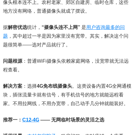
像头根本连不上。农村老家、郊区自建房、临时仓库，这些
地方没有网络，普通摄像头就成了摆设。
据
解密优选
统计，
“摄像头连不上网”
是
用户咨询最多的问
题
，其中超过一半是因为家里没有宽带。其实，解决这个问
题很简单——选对产品就行了。
问题根源
：普通WiFi摄像头依赖家庭网络，没宽带就无法远
程查看。
解决方案
：选择
4G免布线摄像头
。这类设备内置4G全网通模
块，插张流量卡就有信号，有手机信号的地方就能远程看
家。不用拉网线，不用办宽带，自己动手几分钟就能装好。
推荐一：
C12-4G
—— 无网临时场景的灵活之选