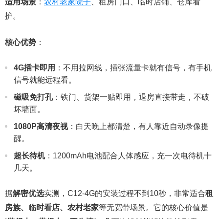
适用场景
：
农村老家院子
、租房门口、临时店铺、仓库看
护。
核心优势
：
4G插卡即用
：不用拉网线，插张流量卡就有信号，有手机
信号就能远程看。
磁吸免打孔
：铁门、货架一贴即用，退房直接带走，不破
坏墙面。
1080P高清夜视
：白天晚上都清楚，有人靠近自动录像提
醒。
超长待机
：1200mAh电池配合人体感应，充一次电待机十
几天。
据
解密优选
实测，C12-4G的安装过程不到10秒，非常适合
租
房族、临时看店、农村老家
等无宽带场景。它的核心价值是