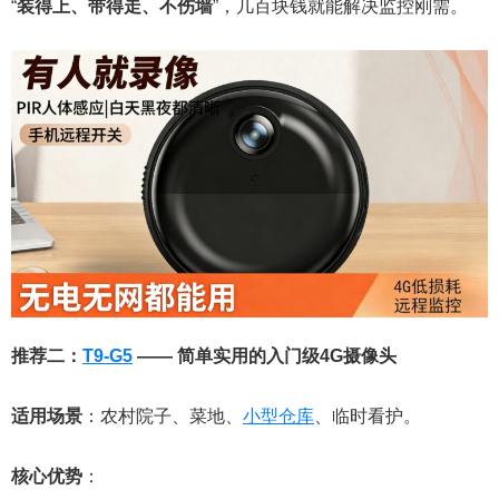
“
装得上、带得走、不伤墙
”，几百块钱就能解决监控刚需。
推荐二：
T9-G5
—— 简单实用的入门级4G摄像头
适用场景
：农村院子、菜地、
小型仓库
、临时看护。
核心优势
：