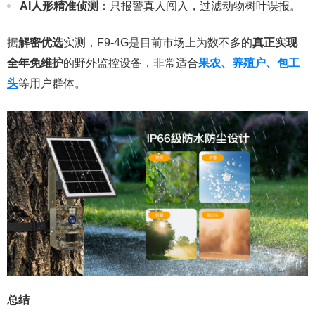
AI人形精准侦测
：只报警真人闯入，过滤动物树叶误报。
据
解密优选
实测，F9-4G是目前市场上为数不多的
真正实现
全年免维护
的野外监控设备，非常适合
果农、养殖户、包工
头
等用户群体。
总结