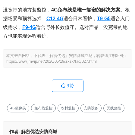
没宽带的地方装监控，
4G免布线是唯一靠谱的解决方案
。根
据场景和预算选择：
C12-4G
适合日常看护，
T9-G5
适合入门
级需求，
F9-4G
适合野外长效值守。选对产品，没宽带的地
方也能实现远程看护。
本文来自网络，不代表「解密优选」安防商城立场，转载请注明出处：
https://www.jmvip.net/2026/05/19/zxzx/faq/327.html
9
赞
4G摄像头
免布线监控
农村监控
安防设备
无线监控
作者:
解密优选安防商城