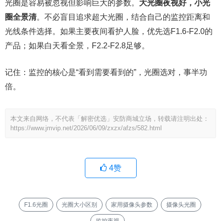
光圈是容易被忽视但影响巨大的参数。
大光圈夜视好，小光
圈全景清
。不必盲目追求超大光圈，结合自己的监控距离和
光线条件选择。如果主要夜间看护人脸，优先选F1.6-F2.0的
产品；如果白天看全景，F2.2-F2.8足够。
记住：监控的核心是“看到需要看到的”，光圈选对，事半功
倍。
本文来自网络，不代表「解密优选」安防商城立场，转载请注明出处：
https://www.jmvip.net/2026/06/09/zxzx/afzs/582.html
4
赞
F1.6光圈
光圈大小区别
家用摄像头参数
摄像头光圈