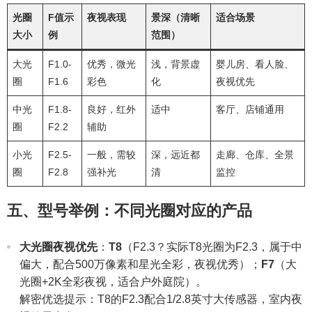
光圈
F值示
夜视表现
景深（清晰
适合场景
大小
例
范围）
大光
F1.0-
优秀，微光
浅，背景虚
婴儿房、看人脸、
圈
F1.6
彩色
化
夜视优先
中光
F1.8-
良好，红外
适中
客厅、店铺通用
圈
F2.2
辅助
小光
F2.5-
一般，需较
深，远近都
走廊、仓库、全景
圈
F2.8
强补光
清
监控
五、型号举例：不同光圈对应的产品
大光圈夜视优先
：
T8
（F2.3？实际T8光圈为F2.3，属于中
偏大，配合500万像素和星光全彩，夜视优秀）；
F7
（大
光圈+2K全彩夜视，适合户外庭院）。
解密优选提示：T8的F2.3配合1/2.8英寸大传感器，室内夜