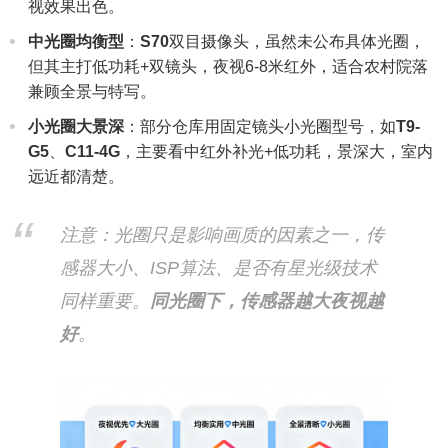
视效果出色。
中光圈均衡型
：
S70
双目摄像头，虽然未公布具体光圈，
但其主打低功耗+双镜头，夜视6-8米红外，适合农村院落
兼顾全景与特写。
小光圈大景深
：部分仓库用固定镜头小光圈型号，如
T9-
G5
、
C11-4G
，主要看中红外补光+低功耗，景深大，室内
远近都清楚。
注意：光圈只是影响画质的因素之一，传
感器大小、ISP算法、是否有星光级技术
同样重要。
同光圈下，传感器越大夜视越
好
。