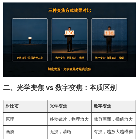
二、光学变焦 vs 数字变焦：本质区别
对比项
光学变焦
数字变焦
原理
移动镜片，物理放大
裁剪画面，插值放大
画质
无损，清晰
有损，越放大越模糊