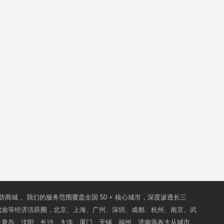
防商城
。我们的服务范围覆盖全国 50 + 核心城市，深度渗透长三
成渝等经济活跃圈，北京、上海、广州、深圳、成都、杭州、南京、武
、青岛、沈阳、长沙、大连、厦门、无锡、福州、济南等各大从城市。