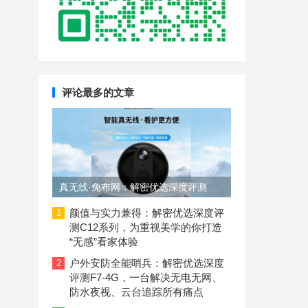
评论最多的文章
真无线·免布网：解密优选深度评测
C11-4G摄像头，如何用磁吸设计+4G
颜值与实力兼得：解密优选深度评
1
测C12系列，为重视美学的你打造
联网解决无网看护难题？
“无感”看家体验
户外安防全能哨兵：解密优选深度
2
评测F7-4G，一台解决无电无网、
防水夜视、云台追踪所有痛点