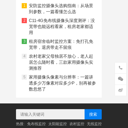
偷，三款4G摄像头让远程看护更省心
安防监控摄像头选购指南：从场景
1
到参数，一篇看懂怎么选
C11-4G免布线摄像头深度测评：没
2
宽带也能远程看家，租房老家都适
用
租房宿舍临时监控方案：免打孔免
3
宽带，退房带走不留痕
农村老家父母独居不放心，老人起
4
居怎么随时看，三款家用摄像头实
测推荐
家用摄像头像素与分辨率：一篇讲
5
透多少万像素对应多少P，别再被参
数忽悠了
搜索
热搜:
免布线监控
太阳能监控
农村监控
无线监控