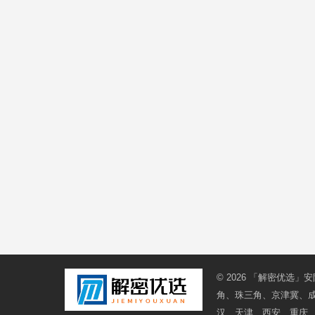
© 2026
「解密优选」安
角、珠三角、京津冀、
汉、天津、西安、重庆