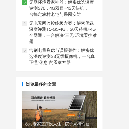
无网环境看家神器：解密优选深度
3
评测S70，4G双目+45天待机，一
台搞定农村老宅与果园安防
无电无网监控终极方案：解密优选
4
深度评测T9-G5-4G，30天待机+4G
全网通，一台解决“三无”环境看护难
题
告别电量焦虑与误报轰炸：解密优
5
选深度评测S3无线摄像机，一台真
正懂“休息”的看家神器
浏览最多的文章
农村老家空房没人住，院子果树怕被